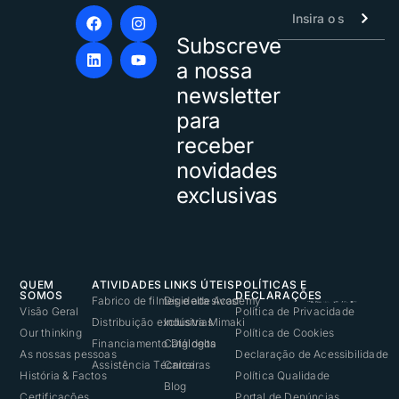
Subscreve
Alternative:
a nossa
newsletter
para
receber
novidades
exclusivas
QUEM
ATIVIDADES
LINKS ÚTEIS
POLÍTICAS E
SOMOS
DECLARAÇÕES
Fabrico de filmes e adesivos
Digidelta Academy
Visão Geral
Política de Privacidade
Distribuição exclusiva Mimaki
Indústrias
Our thinking
Política de Cookies
Financiamento Digidelta
Catálogos
As nossas pessoas
Declaração de Acessibilidade
Assistência Técnica
Carreiras
História & Factos
Política Qualidade
Blog
Certificações
Portal de Denúncias