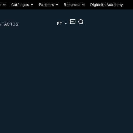
s
Catálogos
Partners
Recursos
Digidelta Academy
EN
PT
ES
NTACTOS