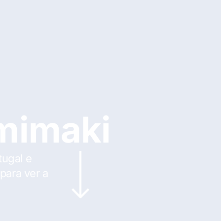
 mimaki
tugal e
para ver a