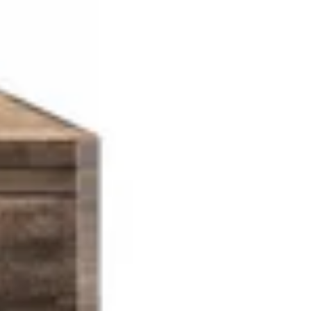
HOME
/
BLOG
/
NOTICIAS
/
solução 