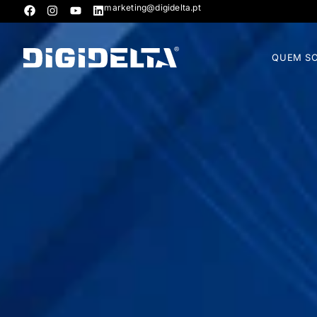
marketing@digidelta.pt
QUEM S