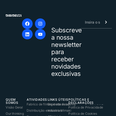
Subscreve
Alternative:
a nossa
newsletter
para
receber
novidades
exclusivas
QUEM
ATIVIDADES
LINKS ÚTEIS
POLÍTICAS E
SOMOS
DECLARAÇÕES
Fabrico de filmes e adesivos
Digidelta Academy
Visão Geral
Política de Privacidade
Distribuição exclusiva Mimaki
Indústrias
Our thinking
Política de Cookies