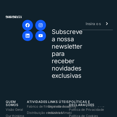
Subscreve
Alternative:
a nossa
newsletter
para
receber
novidades
exclusivas
QUEM
ATIVIDADES
LINKS ÚTEIS
POLÍTICAS E
SOMOS
DECLARAÇÕES
Fabrico de filmes e adesivos
Digidelta Academy
Visão Geral
Política de Privacidade
Distribuição exclusiva Mimaki
Indústrias
Our thinking
Política de Cookies