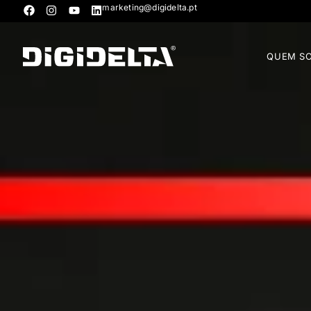
marketing@digidelta.pt
QUEM S