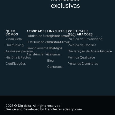
exclusivas
QUEM
ATIVIDADES
LINKS ÚTEIS
POLÍTICAS E
SOMOS
DECLARAÇÕES
Fabrico de filmes e adesivos
Digidelta Academy
Visão Geral
Política de Privacidade
Distribuição exclusiva Mimaki
Indústrias
Our thinking
Política de Cookies
Financiamento Digidelta
Catálogos
As nossas pessoas
Declaração de Acessibilidade
Assistência Técnica
Carreiras
História & Factos
Política Qualidade
Blog
Certificações
Portal de Denúncias
Contactos
2026 © Digidelta. All rights reserved
Design and Developed by
Tiagoferreiradesign.com