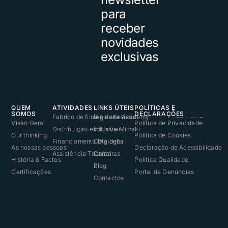
para
receber
novidades
exclusivas
QUEM
ATIVIDADES
LINKS ÚTEIS
POLÍTICAS E
SOMOS
DECLARAÇÕES
Fabrico de filmes e adesivos
Digidelta Academy
Visão Geral
Política de Privacidade
Distribuição exclusiva Mimaki
Indústrias
Our thinking
Política de Cookies
Financiamento Digidelta
Catálogos
As nossas pessoas
Declaração de Acessibilidade
Assistência Técnica
Carreiras
História & Factos
Política Qualidade
Blog
Certificações
Portal de Denúncias
Contactos