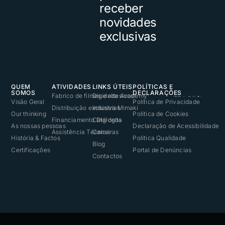
receber
novidades
exclusivas
QUEM
ATIVIDADES
LINKS ÚTEIS
POLÍTICAS E
SOMOS
DECLARAÇÕES
Fabrico de filmes e adesivos
Digidelta Academy
Visão Geral
Política de Privacidade
Distribuição exclusiva Mimaki
Indústrias
Our thinking
Política de Cookies
Financiamento Digidelta
Catálogos
As nossas pessoas
Declaração de Acessibilidade
Assistência Técnica
Carreiras
História & Factos
Política Qualidade
Blog
Certificações
Portal de Denúncias
Contactos