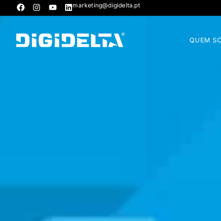
marketing@digidelta.pt
QUEM S