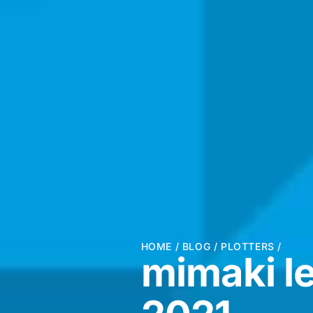
HOME
/
BLOG
/
PLOTTERS
/
mimaki l