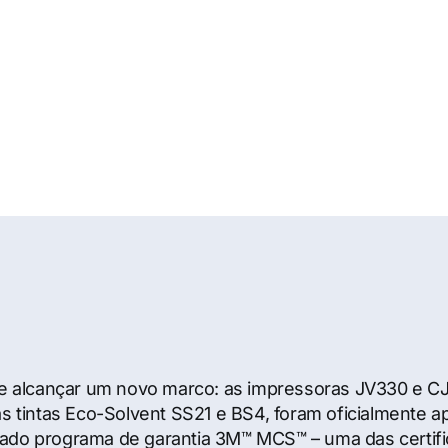
 3m™ mcs™
e alcançar um novo marco: as impressoras JV330 e C
s tintas Eco-Solvent SS21 e BS4, foram oficialmente a
giado programa de garantia 3M™ MCS™ – uma das certif