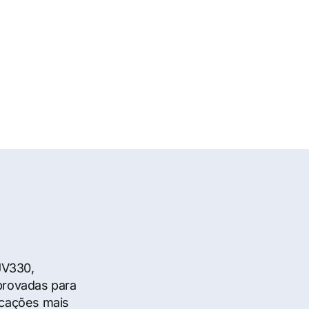
JV330,
provadas para
icações mais