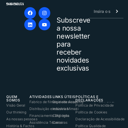
Subscreve
Alternative:
a nossa
newsletter
para
receber
novidades
exclusivas
QUEM
ATIVIDADES
LINKS ÚTEIS
POLÍTICAS E
SOMOS
DECLARAÇÕES
Fabrico de filmes e adesivos
Digidelta Academy
Visão Geral
Política de Privacidade
Distribuição exclusiva Mimaki
Indústrias
Our thinking
Política de Cookies
Financiamento Digidelta
Catálogos
As nossas pessoas
Declaração de Acessibilidade
Assistência Técnica
Carreiras
História & Factos
Política Qualidade