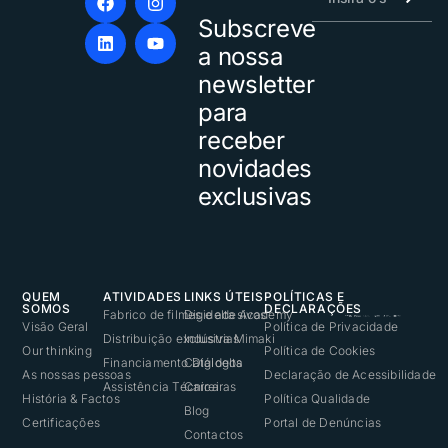
Subscreve
Alternative:
a nossa
newsletter
para
receber
novidades
exclusivas
QUEM
ATIVIDADES
LINKS ÚTEIS
POLÍTICAS E
SOMOS
DECLARAÇÕES
Fabrico de filmes e adesivos
Digidelta Academy
Visão Geral
Política de Privacidade
Distribuição exclusiva Mimaki
Indústrias
Our thinking
Política de Cookies
Financiamento Digidelta
Catálogos
As nossas pessoas
Declaração de Acessibilidade
Assistência Técnica
Carreiras
História & Factos
Política Qualidade
Blog
Certificações
Portal de Denúncias
Contactos