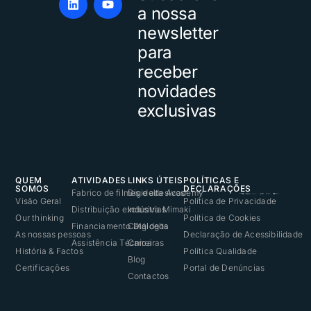
a nossa
newsletter
para
receber
novidades
exclusivas
QUEM
ATIVIDADES
LINKS ÚTEIS
POLÍTICAS E
SOMOS
DECLARAÇÕES
Fabrico de filmes e adesivos
Digidelta Academy
Visão Geral
Política de Privacidade
Distribuição exclusiva Mimaki
Indústrias
Our thinking
Política de Cookies
Financiamento Digidelta
Catálogos
As nossas pessoas
Declaração de Acessibilidade
Assistência Técnica
Carreiras
História & Factos
Política Qualidade
Blog
Certificações
Portal de Denúncias
Contactos